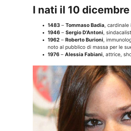
I nati il 10 dicembre
1483
–
Tommaso Badia
, cardinale 
1946
–
Sergio D’Antoni
, sindacalis
1962
–
Roberto Burioni
, immunologo
noto al pubblico di massa per le s
1976
–
Alessia Fabiani
, attrice, s