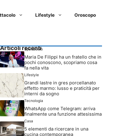
ttacolo
Lifestyle
Oroscopo
Articoli recenti
Spettacolo
Maria De Filippi ha un fratello che in
pochi conoscono, scopriamo cosa
fa nella vita
Lifestyle
Grandi lastre in gres porcellanato
effetto marmo: lusso e praticità per
interni da sogno
Tecnologia
WhatsApp come Telegram: arriva
finalmente una funzione attesissima
Casa
5 elementi da ricercare in una
cucina contemporanea