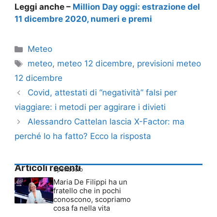
Leggi anche –
Million Day oggi: estrazione del
11 dicembre 2020, numeri e premi
Categorie
Meteo
Tag
meteo
,
meteo 12 dicembre
,
previsioni meteo
12 dicembre
Covid, attestati di “negatività” falsi per
viaggiare: i metodi per aggirare i divieti
Alessandro Cattelan lascia X-Factor: ma
perché lo ha fatto? Ecco la risposta
Articoli recenti
Spettacolo
Maria De Filippi ha un
fratello che in pochi
conoscono, scopriamo
cosa fa nella vita