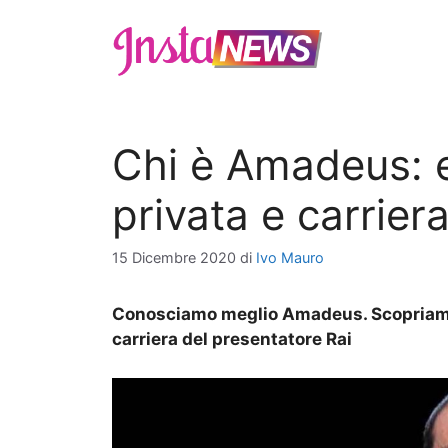
Vai
al
contenuto
Chi è Amadeus: et
privata e carrier
15 Dicembre 2020
di
Ivo Mauro
Conosciamo meglio Amadeus. Scopriamo in
carriera del presentatore Rai