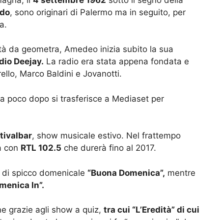
ado
, sono originari di Palermo ma in seguito, per
a.
ità da geometra, Amedeo inizia subito la sua
dio Deejay.
La radio era stata appena fondata e
llo, Marco Baldini e Jovanotti.
ma poco dopo si trasferisce a Mediaset per
tivalbar
, show musicale estivo. Nel frattempo
ca con
RTL 102.5
che durerà fino al 2017.
 di spicco domenicale
“Buona Domenica”,
mentre
menica In”.
one grazie agli show a quiz,
tra cui “L’Eredità” di cui