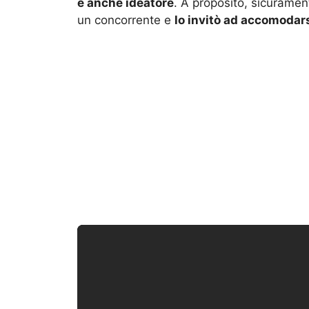
è anche ideatore
. A proposito, sicurament
un concorrente e
lo invitò ad accomodarsi