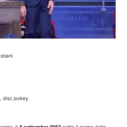
tiani
, disc jockey
agna, il
4 settembre 1962
sotto il segno della