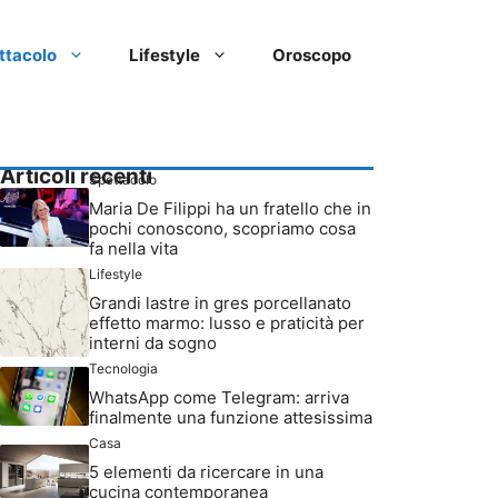
ttacolo
Lifestyle
Oroscopo
Articoli recenti
Spettacolo
Maria De Filippi ha un fratello che in
pochi conoscono, scopriamo cosa
fa nella vita
Lifestyle
Grandi lastre in gres porcellanato
effetto marmo: lusso e praticità per
interni da sogno
Tecnologia
WhatsApp come Telegram: arriva
finalmente una funzione attesissima
Casa
5 elementi da ricercare in una
cucina contemporanea