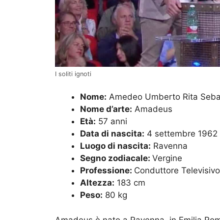
I soliti ignoti
Nome:
Amedeo Umberto Rita Sebas
Nome d’arte:
Amadeus
Età:
57 anni
Data di nascita:
4 settembre 1962
Luogo di nascita:
Ravenna
Segno zodiacale:
Vergine
Professione:
Conduttore Televisivo
Altezza:
183 cm
Peso:
80 kg
Amadeus è nato a Ravenna, in Emilia Rom