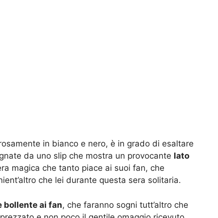
rosamente in bianco e nero, è in grado di esaltare
agnate da uno slip che mostra un provocante
lato
ra magica che tanto piace ai suoi fan, che
ent’altro che lei durante questa sera solitaria.
bollente ai fan
, che faranno sogni tutt’altro che
rezzato e non poco il gentile omaggio ricevuto.