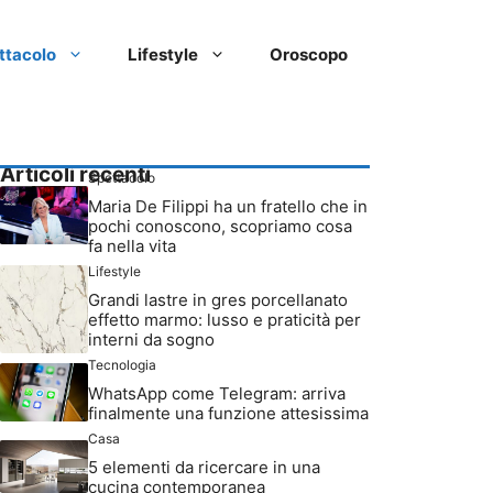
ttacolo
Lifestyle
Oroscopo
Articoli recenti
Spettacolo
Maria De Filippi ha un fratello che in
pochi conoscono, scopriamo cosa
fa nella vita
Lifestyle
Grandi lastre in gres porcellanato
effetto marmo: lusso e praticità per
interni da sogno
Tecnologia
WhatsApp come Telegram: arriva
finalmente una funzione attesissima
Casa
5 elementi da ricercare in una
cucina contemporanea