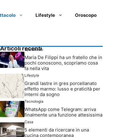
ttacolo
Lifestyle
Oroscopo
Articoli recenti
Spettacolo
Maria De Filippi ha un fratello che in
pochi conoscono, scopriamo cosa
fa nella vita
Lifestyle
Grandi lastre in gres porcellanato
effetto marmo: lusso e praticità per
interni da sogno
Tecnologia
WhatsApp come Telegram: arriva
finalmente una funzione attesissima
Casa
5 elementi da ricercare in una
cucina contemporanea