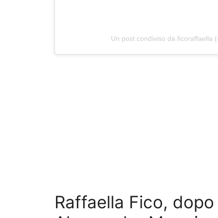
Un post condiviso da ficoraffaella (
Raffaella Fico, dopo 