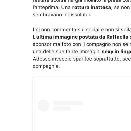
l’estate scorsa ha già mollato la presa co
l’anteprima. Una
rottura inattesa
, se non
sembravano indissolubii.
Lei non commenta sui social e non si sbi
L’ultima immagine postata da Raffaella
sponsor ma foto con il compagno non se n
una delle sue tante immagini
sexy in ling
Adesso invece è sparitoe soprattutto, sec
compagnia.