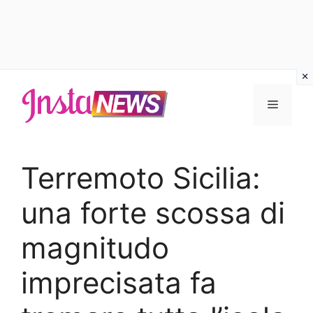
Vai
al
Menu
contenuto
Terremoto Sicilia:
una forte scossa di
magnitudo
imprecisata fa