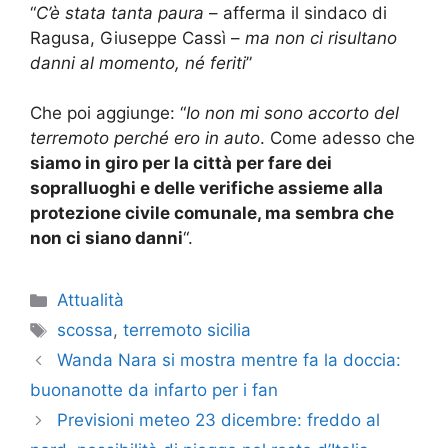
“
C’è stata tanta paura
– afferma il sindaco di
Ragusa, Giuseppe Cassì –
ma non ci risultano
danni al momento, né feriti
”
Che poi aggiunge: “
Io non mi sono accorto del
terremoto perché ero in auto
. Come adesso che
siamo in giro per la città per fare dei
sopralluoghi e delle verifiche assieme alla
protezione civile comunale, ma sembra che
non ci siano danni
“.
Categorie
Attualità
Tag
scossa
,
terremoto sicilia
Wanda Nara si mostra mentre fa la doccia:
buonanotte da infarto per i fan
Previsioni meteo 23 dicembre: freddo al