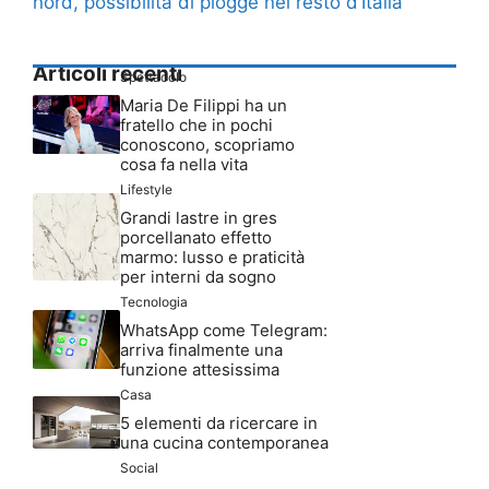
nord, possibilità di piogge nel resto d’Italia
Articoli recenti
Spettacolo
Maria De Filippi ha un
fratello che in pochi
conoscono, scopriamo
cosa fa nella vita
Lifestyle
Grandi lastre in gres
porcellanato effetto
marmo: lusso e praticità
per interni da sogno
Tecnologia
WhatsApp come Telegram:
arriva finalmente una
funzione attesissima
Casa
5 elementi da ricercare in
una cucina contemporanea
Social