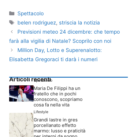
Categorie
Spettacolo
Tag
belen rodriguez
,
striscia la notizia
Previsioni meteo 24 dicembre: che tempo
farà alla vigilia di Natale? Scoprilo con noi
Million Day, Lotto e Superenalotto:
Elisabetta Gregoraci ti darà i numeri
Articoli recenti
Spettacolo
Maria De Filippi ha un
fratello che in pochi
conoscono, scopriamo
cosa fa nella vita
Lifestyle
Grandi lastre in gres
porcellanato effetto
marmo: lusso e praticità
per interni da sogno