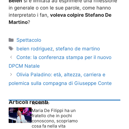
Belen
si è limitata ad esprimere una riflessione
in generale o con le sue parole, come hanno
interpretato i fan,
voleva colpire Stefano De
Martino
?
Categorie
Spettacolo
Tag
belen rodriguez
,
stefano de martino
Conte: la conferenza stampa per il nuovo
DPCM Natale
Olivia Paladino: età, altezza, carriera e
polemica sulla compagna di Giuseppe Conte
Articoli recenti
Spettacolo
Maria De Filippi ha un
fratello che in pochi
conoscono, scopriamo
cosa fa nella vita