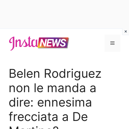
Vai
al
Menu
contenuto
Belen Rodriguez
non le manda a
dire: ennesima
frecciata a De