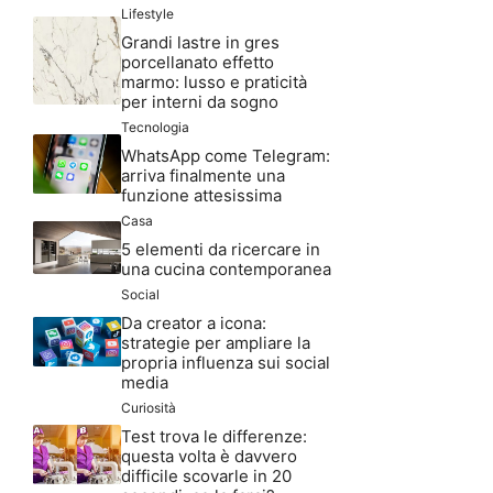
Lifestyle
Grandi lastre in gres
porcellanato effetto
marmo: lusso e praticità
per interni da sogno
Tecnologia
WhatsApp come Telegram:
arriva finalmente una
funzione attesissima
Casa
5 elementi da ricercare in
una cucina contemporanea
Social
Da creator a icona:
strategie per ampliare la
propria influenza sui social
media
Curiosità
Test trova le differenze:
questa volta è davvero
difficile scovarle in 20