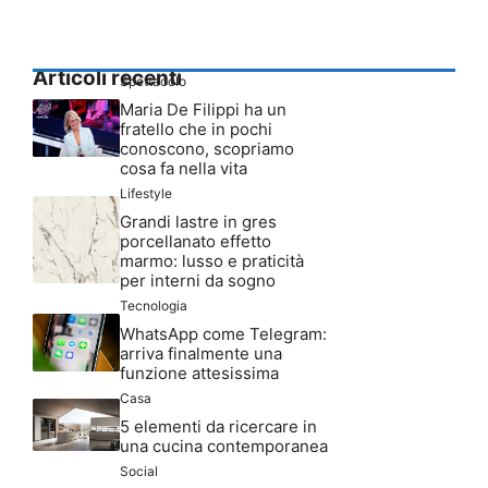
Articoli recenti
Spettacolo
Maria De Filippi ha un
fratello che in pochi
conoscono, scopriamo
cosa fa nella vita
Lifestyle
Grandi lastre in gres
porcellanato effetto
marmo: lusso e praticità
per interni da sogno
Tecnologia
WhatsApp come Telegram:
arriva finalmente una
funzione attesissima
Casa
5 elementi da ricercare in
una cucina contemporanea
Social