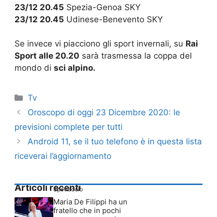
23/12 20.45
Spezia-Genoa SKY
23/12 20.45
Udinese-Benevento SKY
Se invece vi piacciono gli sport invernali, su
Rai
Sport alle 20.20
sarà trasmessa la coppa del
mondo di
sci alpino.
Categorie
Tv
Oroscopo di oggi 23 Dicembre 2020: le
previsioni complete per tutti
Android 11, se il tuo telefono è in questa lista
riceverai l’aggiornamento
Articoli recenti
Spettacolo
Maria De Filippi ha un
fratello che in pochi