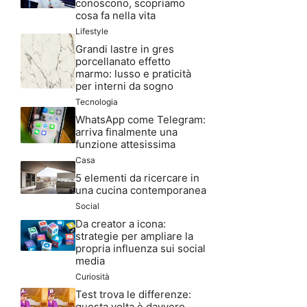
conoscono, scopriamo
cosa fa nella vita
Lifestyle
Grandi lastre in gres
porcellanato effetto
marmo: lusso e praticità
per interni da sogno
Tecnologia
WhatsApp come Telegram:
arriva finalmente una
funzione attesissima
Casa
5 elementi da ricercare in
una cucina contemporanea
Social
Da creator a icona:
strategie per ampliare la
propria influenza sui social
media
Curiosità
Test trova le differenze:
questa volta è davvero