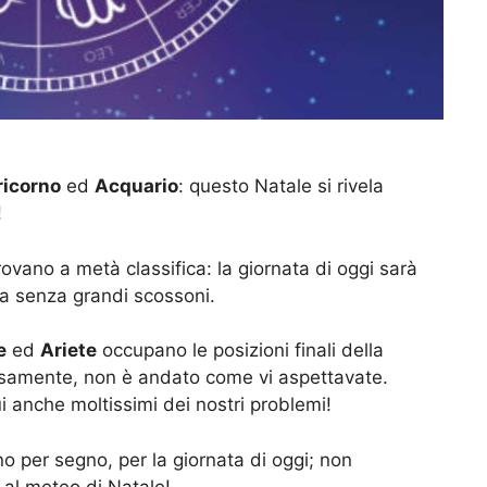
icorno
ed
Acquario
: questo Natale si rivela
!
rovano a metà classifica: la giornata di oggi sarà
ma senza grandi scossoni.
e
ed
Ariete
occupano le posizioni finali della
ecisamente, non è andato come vi aspettavate.
ui anche moltissimi dei nostri problemi!
o per segno, per la giornata di oggi; non
 al meteo di Natale!