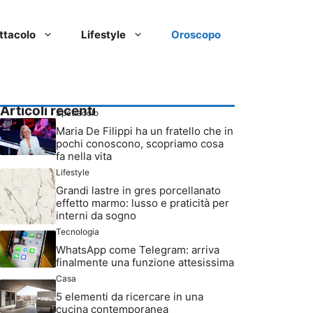
ttacolo
Lifestyle
Oroscopo
Articoli recenti
Spettacolo
Maria De Filippi ha un fratello che in
pochi conoscono, scopriamo cosa
fa nella vita
Lifestyle
Grandi lastre in gres porcellanato
effetto marmo: lusso e praticità per
interni da sogno
Tecnologia
WhatsApp come Telegram: arriva
finalmente una funzione attesissima
Casa
5 elementi da ricercare in una
cucina contemporanea