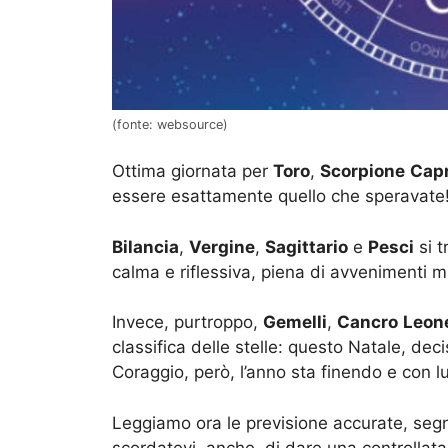
(fonte: websource)
Ottima giornata per
Toro
,
Scorpione
Capr
essere esattamente quello che speravate
Bilancia
,
Vergine
,
Sagittario
e
Pesci
si t
calma e riflessiva, piena di avvenimenti 
Invece, purtroppo,
Gemelli
,
Cancro
Leon
classifica delle stelle: questo Natale, d
Coraggio, però, l’anno sta finendo e con l
Leggiamo ora le previsione accurate, segn
scordatevi, anche, di dare una controllata