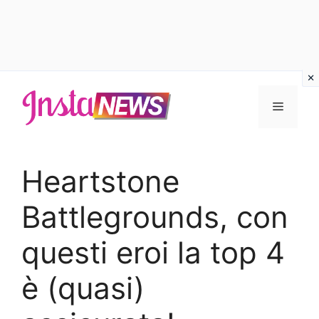
Vai
al
Menu
contenuto
Heartstone
Battlegrounds, con
questi eroi la top 4
è (quasi)