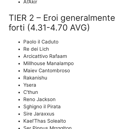
Al’Akir
TIER 2 – Eroi generalmente
forti (4.31-4.70 AVG)
Paolo il Caduto
Re dei Lich
Arcicattivo Rafaam
Millhouse Manalampo
Maiev Cantombroso
Rakanishu
Ysera
C’thun
Reno Jackson
Sghigno il Pirata
Sire Jaraxxus
Kael’Thas Solealto
Ser Pinnus Mrrgglton