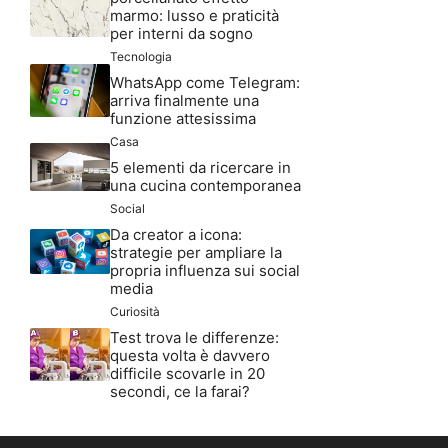
marmo: lusso e praticità
per interni da sogno
Tecnologia
WhatsApp come Telegram:
arriva finalmente una
funzione attesissima
Casa
5 elementi da ricercare in
una cucina contemporanea
Social
Da creator a icona:
strategie per ampliare la
propria influenza sui social
media
Curiosità
Test trova le differenze:
questa volta è davvero
difficile scovarle in 20
secondi, ce la farai?