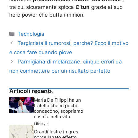
tra cui sicuramente spicca
C’tun
grazie al suo
hero power che buffa i minion.
Categorie
Tecnologia
Tergicristalli rumorosi, perché? Ecco il motivo
e cosa fare quando piove
Parmigiana di melanzane: cinque errori da
non commettere per un risultato perfetto
Articoli recenti
Spettacolo
Maria De Filippi ha un
fratello che in pochi
conoscono, scopriamo
cosa fa nella vita
Lifestyle
Grandi lastre in gres
porcellanato effetto