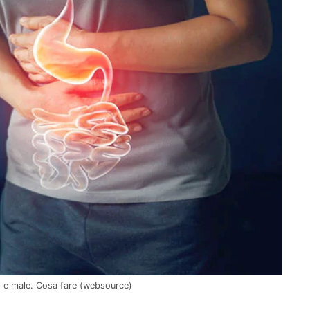
o e male. Cosa fare (websource)