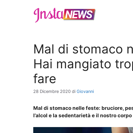
Vai
al
contenuto
Mal di stomaco ne
Hai mangiato tr
fare
28 Dicembre 2020
di
Giovanni
Mal di stomaco nelle feste: bruciore, pe
l’alcol e la sedentarietà e il nostro corp