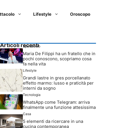
ttacolo
Lifestyle
Oroscopo
Articoli recenti
Spettacolo
Maria De Filippi ha un fratello che in
pochi conoscono, scopriamo cosa
fa nella vita
Lifestyle
Grandi lastre in gres porcellanato
effetto marmo: lusso e praticità per
interni da sogno
Tecnologia
WhatsApp come Telegram: arriva
finalmente una funzione attesissima
Casa
5 elementi da ricercare in una
cucina contemporanea