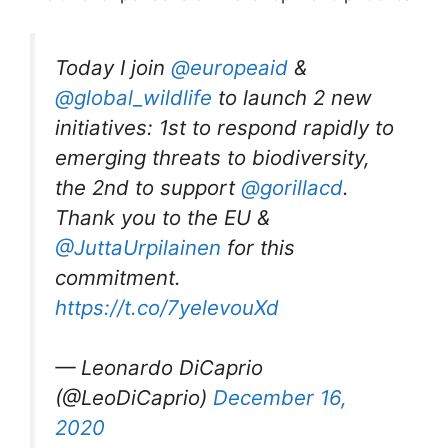
Today I join
@europeaid
&
@global_wildlife
to launch 2 new
initiatives: 1st to respond rapidly to
emerging threats to biodiversity,
the 2nd to support
@gorillacd
.
Thank you to the EU &
@JuttaUrpilainen
for this
commitment.
https://t.co/7yelevouXd
— Leonardo DiCaprio
(@LeoDiCaprio)
December 16,
2020