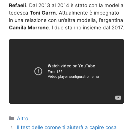
Refaeli
. Dal 2013 al 2014 è stato con la modella
tedesca
Toni Garrn
. Attualmente è impegnato
in una relazione con un’altra modella, l’argentina
Camila Morrone
. I due stanno insieme dal 2017.
Categorie
Altro
Il test delle corone ti aiuterà a capire cosa