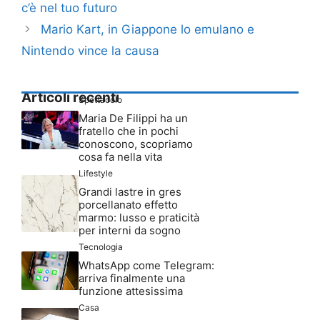
c’è nel tuo futuro
Mario Kart, in Giappone lo emulano e
Nintendo vince la causa
Articoli recenti
Spettacolo
Maria De Filippi ha un
fratello che in pochi
conoscono, scopriamo
cosa fa nella vita
Lifestyle
Grandi lastre in gres
porcellanato effetto
marmo: lusso e praticità
per interni da sogno
Tecnologia
WhatsApp come Telegram:
arriva finalmente una
funzione attesissima
Casa