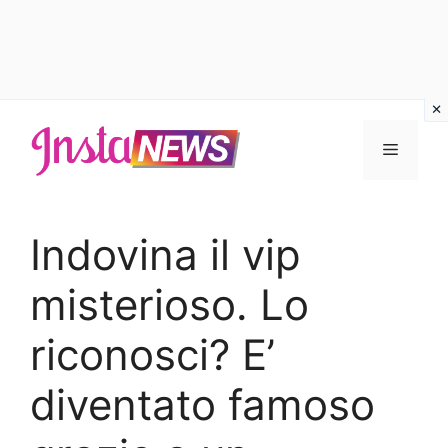
Vai
al
Menu
contenuto
Indovina il vip
misterioso. Lo
riconosci? E’
diventato famoso