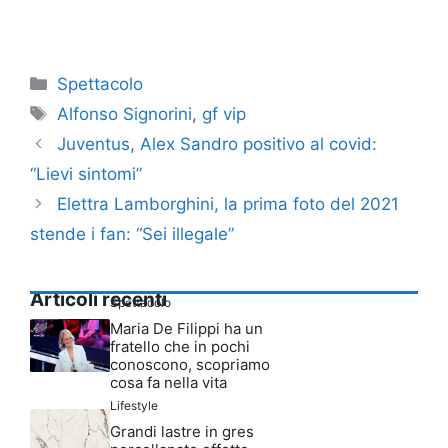
Categorie
Spettacolo
Tag
Alfonso Signorini
,
gf vip
Juventus, Alex Sandro positivo al covid:
“Lievi sintomi”
Elettra Lamborghini, la prima foto del 2021
stende i fan: “Sei illegale”
Articoli recenti
Spettacolo
Maria De Filippi ha un
fratello che in pochi
conoscono, scopriamo
cosa fa nella vita
Lifestyle
Grandi lastre in gres