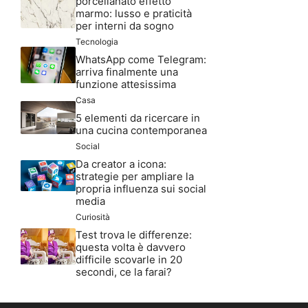
porcellanato effetto
marmo: lusso e praticità
per interni da sogno
Tecnologia
WhatsApp come Telegram:
arriva finalmente una
funzione attesissima
Casa
5 elementi da ricercare in
una cucina contemporanea
Social
Da creator a icona:
strategie per ampliare la
propria influenza sui social
media
Curiosità
Test trova le differenze:
questa volta è davvero
difficile scovarle in 20
secondi, ce la farai?