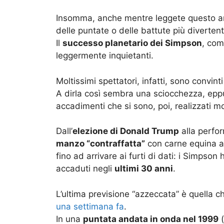
Insomma, anche mentre leggete questo ar
delle puntate o delle battute più divertent
Il
successo planetario dei Simpson
, com
leggermente inquietanti.
Moltissimi spettatori, infatti, sono convint
A dirla così sembra una sciocchezza, eppu
accadimenti che si sono, poi, realizzati mol
Dall’
elezione di Donald Trump
alla perfo
manzo “contraffatta”
con carne equina 
fino ad arrivare ai furti di dati: i Simpso
accaduti negli
ultimi 30 anni
.
L’ultima previsione “azzeccata” è quella 
una settimana fa
.
In una
puntata andata in onda nel 1999
(