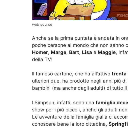
web source
Anche se la prima puntata è andata in ond
poche persone al mondo che non sanno ch
Homer
,
Marge
,
Bart
,
Lisa
e
Maggie
, inf
della TV!
Il famoso cartone, che ha all’attivo
trenta
ulteriori due, ha prodotto negli anni più di
bambini (ma anche dagli adulti) di tutto i
I Simpson, infatti, sono una
famiglia dec
show per i più piccoli, anche gli adulti no
Le avventure della famiglia gialla ci ac
conoscere bene la loro cittadina,
Springf