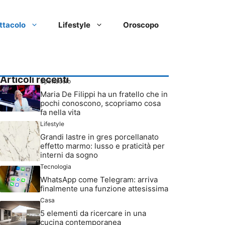
ttacolo
Lifestyle
Oroscopo
Articoli recenti
Spettacolo
Maria De Filippi ha un fratello che in
pochi conoscono, scopriamo cosa
fa nella vita
Lifestyle
Grandi lastre in gres porcellanato
effetto marmo: lusso e praticità per
interni da sogno
Tecnologia
WhatsApp come Telegram: arriva
finalmente una funzione attesissima
Casa
5 elementi da ricercare in una
cucina contemporanea