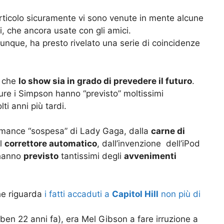
ticolo sicuramente vi sono venute in mente alcune
i, che ancora usate con gli amici.
unque, ha presto rivelato una serie di coincidenze
i che
lo show sia in grado di prevedere il futuro
.
re i Simpson hanno “previsto” moltissimi
ti anni più tardi.
rmance “sospesa” di Lady Gaga, dalla
carne di
al
correttore automatico
, dall’invenzione dell’iPod
n hanno
previsto
tantissimi degli
avvenimenti
che riguarda
i fatti accaduti a
Capitol Hill
non più di
ben 22 anni fa), era Mel Gibson a fare irruzione a