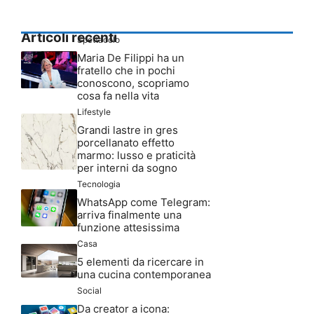
Articoli recenti
Spettacolo
Maria De Filippi ha un
fratello che in pochi
conoscono, scopriamo
cosa fa nella vita
Lifestyle
Grandi lastre in gres
porcellanato effetto
marmo: lusso e praticità
per interni da sogno
Tecnologia
WhatsApp come Telegram:
arriva finalmente una
funzione attesissima
Casa
5 elementi da ricercare in
una cucina contemporanea
Social
Da creator a icona: