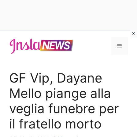
Vai
al
Menu
contenuto
GF Vip, Dayane
Mello piange alla
veglia funebre per
il fratello morto