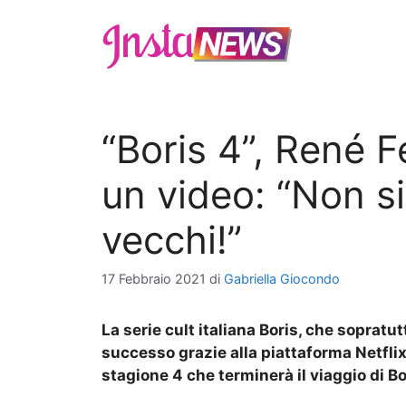
Vai
al
contenuto
“Boris 4”, René F
un video: “Non si
vecchi!”
17 Febbraio 2021
di
Gabriella Giocondo
La serie cult italiana Boris, che sopratu
successo grazie alla piattaforma Netflix 
stagione 4 che terminerà il viaggio di Bo