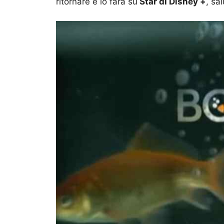
ritornare e lo farà su
Star di Disney +
, sa