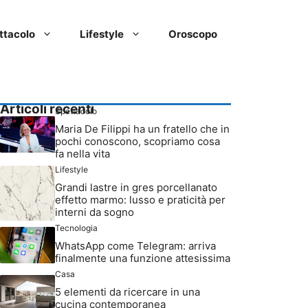
ttacolo
Lifestyle
Oroscopo
Articoli recenti
Spettacolo
Maria De Filippi ha un fratello che in
pochi conoscono, scopriamo cosa
fa nella vita
Lifestyle
Grandi lastre in gres porcellanato
effetto marmo: lusso e praticità per
interni da sogno
Tecnologia
WhatsApp come Telegram: arriva
finalmente una funzione attesissima
Casa
5 elementi da ricercare in una
cucina contemporanea