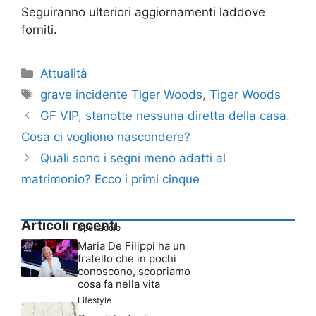
Seguiranno ulteriori aggiornamenti laddove
forniti.
Categorie
Attualità
Tag
grave incidente Tiger Woods
,
Tiger Woods
GF VIP, stanotte nessuna diretta della casa.
Cosa ci vogliono nascondere?
Quali sono i segni meno adatti al
matrimonio? Ecco i primi cinque
Articoli recenti
Spettacolo
Maria De Filippi ha un
fratello che in pochi
conoscono, scopriamo
cosa fa nella vita
Lifestyle