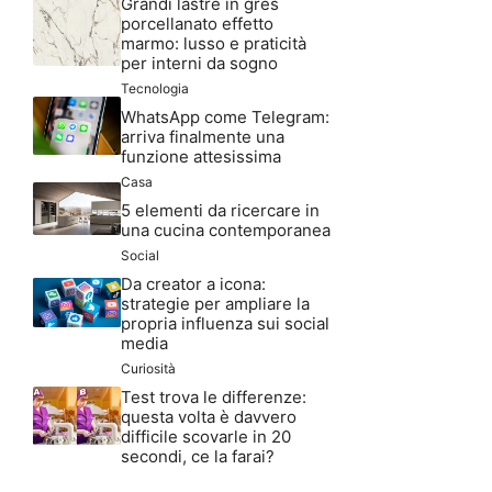
Grandi lastre in gres
porcellanato effetto
marmo: lusso e praticità
per interni da sogno
Tecnologia
WhatsApp come Telegram:
arriva finalmente una
funzione attesissima
Casa
5 elementi da ricercare in
una cucina contemporanea
Social
Da creator a icona:
strategie per ampliare la
propria influenza sui social
media
Curiosità
Test trova le differenze:
questa volta è davvero
difficile scovarle in 20
secondi, ce la farai?