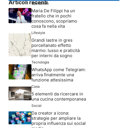
Articoli recenti
Spettacolo
Maria De Filippi ha un
fratello che in pochi
conoscono, scopriamo
cosa fa nella vita
Lifestyle
Grandi lastre in gres
porcellanato effetto
marmo: lusso e praticità
per interni da sogno
Tecnologia
WhatsApp come Telegram:
arriva finalmente una
funzione attesissima
Casa
5 elementi da ricercare in
una cucina contemporanea
Social
Da creator a icona:
strategie per ampliare la
propria influenza sui social