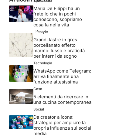
Spettacolo
Maria De Filippi ha un
fratello che in pochi
conoscono, scopriamo
cosa fa nella vita
Lifestyle
Grandi lastre in gres
porcellanato effetto
marmo: lusso e praticità
per interni da sogno
Tecnologia
WhatsApp come Telegram:
arriva finalmente una
funzione attesissima
Casa
5 elementi da ricercare in
una cucina contemporanea
Social
Da creator a icona:
strategie per ampliare la
propria influenza sui social
media