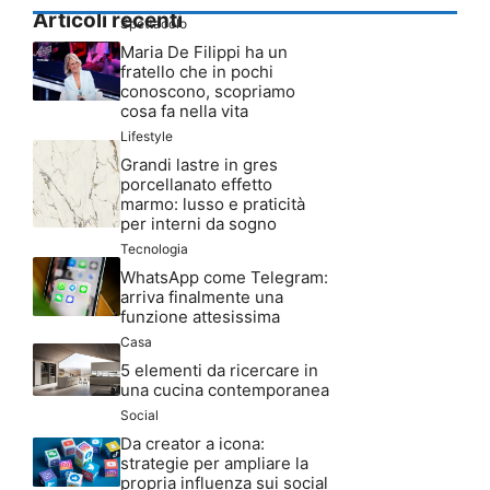
Articoli recenti
Spettacolo
Maria De Filippi ha un
fratello che in pochi
conoscono, scopriamo
cosa fa nella vita
Lifestyle
Grandi lastre in gres
porcellanato effetto
marmo: lusso e praticità
per interni da sogno
Tecnologia
WhatsApp come Telegram:
arriva finalmente una
funzione attesissima
Casa
5 elementi da ricercare in
una cucina contemporanea
Social
Da creator a icona:
strategie per ampliare la
propria influenza sui social