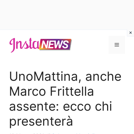
Vai
al
Menu
contenuto
UnoMattina, anche
Marco Frittella
assente: ecco chi
presenterà