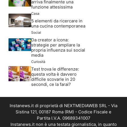
arriva finalmente una
funzione attesissima
Casa
5 elementi da ricercare in
una cucina contemporanea
Social
Da creator a icona:
strategie per ampliare la
propria influenza sui social
media
Curiosità
Test trova le differenze:
questa volta è davvero
difficile scovarle in 20
secondi, ce la farai?
Instanews.it di proprietà di NEXTMEDIAWEB SRL - Via
Sistina 121, 00187 Roma (RM) - Codice Fiscale e
Partita I.V.A. 09689341007
Instanews.it non è una testata giornalistica, in quanto