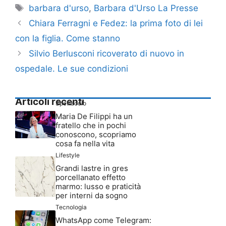
Tag
barbara d'urso
,
Barbara d'Urso La Presse
Chiara Ferragni e Fedez: la prima foto di lei
con la figlia. Come stanno
Silvio Berlusconi ricoverato di nuovo in
ospedale. Le sue condizioni
Articoli recenti
Spettacolo
Maria De Filippi ha un
fratello che in pochi
conoscono, scopriamo
cosa fa nella vita
Lifestyle
Grandi lastre in gres
porcellanato effetto
marmo: lusso e praticità
per interni da sogno
Tecnologia
WhatsApp come Telegram: