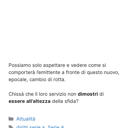
Possiamo solo aspettare e vedere come si
comporterà l’emittente a fronte di questo nuovo,
epocale, cambio di rotta.
Chissà che il loro servizio non
dimostri
di
essere
all’altezza
della sfida?
Categorie
Attualità
Tag
diritti serie a
,
Serie A