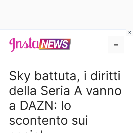
Vai
al
Menu
contenuto
Sky battuta, i diritti
della Seria A vanno
a DAZN: lo
scontento sui