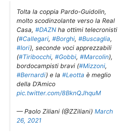
Tolta la coppia Pardo-Guidolin,
molto scodinzolante verso la Real
Casa,
#DAZN
ha ottimi telecronisti
(
#Callegari
,
#Borghi
,
#Buscaglia
,
#Iori
), seconde voci apprezzabili
(
#Tiribocchi
,
#Gobbi
,
#Marcolin
),
bordocampisti bravi (
#Mizzoni
,
#Bernardi
) e la
#Leotta
è meglio
della D’Amico
pic.twitter.com/8BknQJhquM
— Paolo Ziliani (@ZZiliani)
March
26, 2021