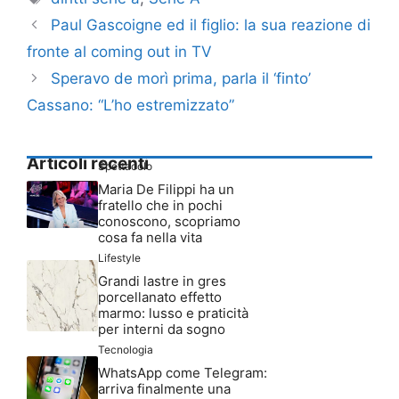
Paul Gascoigne ed il figlio: la sua reazione di
fronte al coming out in TV
Speravo de morì prima, parla il ‘finto’
Cassano: “L’ho estremizzato”
Articoli recenti
Spettacolo
Maria De Filippi ha un
fratello che in pochi
conoscono, scopriamo
cosa fa nella vita
Lifestyle
Grandi lastre in gres
porcellanato effetto
marmo: lusso e praticità
per interni da sogno
Tecnologia
WhatsApp come Telegram:
arriva finalmente una