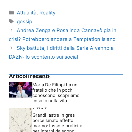
Categorie
Attualità
,
Reality
Tag
gossip
Andrea Zenga e Rosalinda Cannavò già in
crisi? Potrebbero andare a Temptation Island
Sky battuta, i diritti della Seria A vanno a
DAZN: lo scontento sui social
Articoli recenti
Spettacolo
Maria De Filippi ha un
fratello che in pochi
conoscono, scopriamo
cosa fa nella vita
Lifestyle
Grandi lastre in gres
porcellanato effetto
marmo: lusso e praticità
per interni da sogno