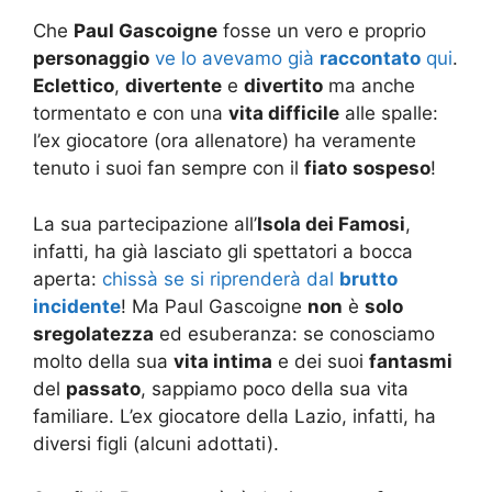
Che
Paul Gascoigne
fosse un vero e proprio
personaggio
ve lo avevamo già
raccontato
qui
.
Eclettico
,
divertente
e
divertito
ma anche
tormentato e con una
vita difficile
alle spalle:
l’ex giocatore (ora allenatore) ha veramente
tenuto i suoi fan sempre con il
fiato
sospeso
!
La sua partecipazione all’
Isola dei Famosi
,
infatti, ha già lasciato gli spettatori a bocca
aperta:
chissà se si riprenderà dal
brutto
incidente
! Ma Paul Gascoigne
non
è
solo
sregolatezza
ed esuberanza: se conosciamo
molto della sua
vita intima
e dei suoi
fantasmi
del
passato
, sappiamo poco della sua vita
familiare. L’ex giocatore della Lazio, infatti, ha
diversi figli (alcuni adottati).