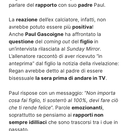
parlare del
rapporto
con suo
padre
Paul.
La
reazione
dell’ex calciatore, infatti, non
avrebbe potuto essere più
positiva
!
Anche
Paul Gascoigne
ha affrontato la
questione
del
coming out
del
figlio
in
un’intervista rilasciata al
Sunday Mirror
.
L’allenatore raccontò di aver ricevuto “in
anteprima” dal figlio la notizia della rivelazione:
Regan avrebbe detto al padre di essere
bisessuale
la sera prima di andare in TV
.
Paul rispose con un messaggio: “
Non importa
cosa fai figlio, ti sosterrò al 100%, devi fare ciò
che ti rende felice
“. Parole
emozionanti
,
soprattutto se pensiamo ai
rapporti non
sempre
idilliaci
che sono trascorsi tra i due in
passato.