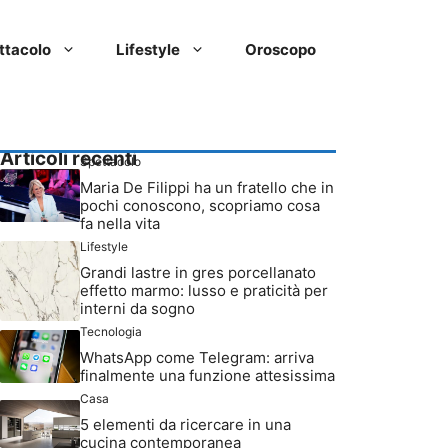
ttacolo
Lifestyle
Oroscopo
Articoli recenti
Spettacolo
Maria De Filippi ha un fratello che in
pochi conoscono, scopriamo cosa
fa nella vita
Lifestyle
Grandi lastre in gres porcellanato
effetto marmo: lusso e praticità per
interni da sogno
Tecnologia
WhatsApp come Telegram: arriva
finalmente una funzione attesissima
Casa
5 elementi da ricercare in una
cucina contemporanea