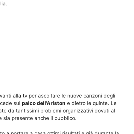
lia.
avanti alla tv per ascoltare le nuove canzoni degli
ccede sul
palco dell’Ariston
e dietro le quinte. Le
ate da tantissimi problemi organizzativi dovuti al
e sia presente anche il pubblico.
to a portare a casa ottimi risultati e già durante la