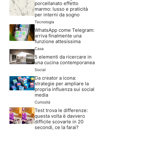
porcellanato effetto
marmo: lusso e praticità
per interni da sogno
Tecnologia
WhatsApp come Telegram:
arriva finalmente una
funzione attesissima
Casa
5 elementi da ricercare in
una cucina contemporanea
Social
Da creator a icona:
strategie per ampliare la
propria influenza sui social
media
Curiosità
Test trova le differenze:
questa volta è davvero
difficile scovarle in 20
secondi, ce la farai?