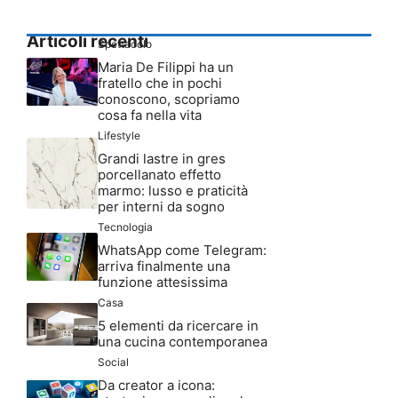
Articoli recenti
Spettacolo
Maria De Filippi ha un
fratello che in pochi
conoscono, scopriamo
cosa fa nella vita
Lifestyle
Grandi lastre in gres
porcellanato effetto
marmo: lusso e praticità
per interni da sogno
Tecnologia
WhatsApp come Telegram:
arriva finalmente una
funzione attesissima
Casa
5 elementi da ricercare in
una cucina contemporanea
Social
Da creator a icona: