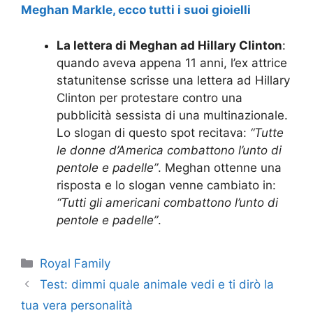
Meghan Markle, ecco tutti i suoi gioielli
La lettera di Meghan ad Hillary Clinton
:
quando aveva appena 11 anni, l’ex attrice
statunitense scrisse una lettera ad Hillary
Clinton per protestare contro una
pubblicità sessista di una multinazionale.
Lo slogan di questo spot recitava:
“Tutte
le donne d’A­merica combattono l’unto di
pentole e padelle”
. Meghan ottenne una
risposta e lo slogan venne cambiato in:
“Tutti gli ameri­cani combattono l’unto di
pentole e padelle”
.
Categorie
Royal Family
Test: dimmi quale animale vedi e ti dirò la
tua vera personalità