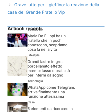
Grave lutto per il gieffino: la reazione della
casa del Grande Fratello Vip
Articoli recenti
Spettacolo
Maria De Filippi ha un
fratello che in pochi
conoscono, scopriamo
cosa fa nella vita
Lifestyle
Grandi lastre in gres
porcellanato effetto
marmo: lusso e praticità
per interni da sogno
Tecnologia
WhatsApp come Telegram:
arriva finalmente una
funzione attesissima
Casa
5 elementi da ricercare in