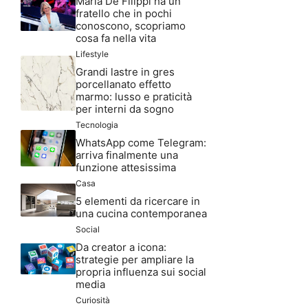
Maria De Filippi ha un
fratello che in pochi
conoscono, scopriamo
cosa fa nella vita
Lifestyle
Grandi lastre in gres
porcellanato effetto
marmo: lusso e praticità
per interni da sogno
Tecnologia
WhatsApp come Telegram:
arriva finalmente una
funzione attesissima
Casa
5 elementi da ricercare in
una cucina contemporanea
Social
Da creator a icona:
strategie per ampliare la
propria influenza sui social
media
Curiosità