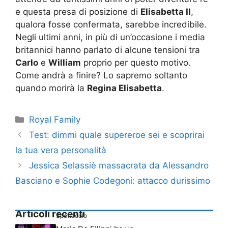
e questa presa di posizione di
Elisabetta II
,
qualora fosse confermata, sarebbe incredibile.
Negli ultimi anni, in più di un’occasione i media
britannici hanno parlato di alcune tensioni tra
Carlo
e
William
proprio per questo motivo.
Come andrà a finire? Lo sapremo soltanto
quando morirà la
Regina Elisabetta
.
Categorie
Royal Family
Test: dimmi quale supereroe sei e scoprirai
la tua vera personalità
Jessica Selassiè massacrata da Alessandro
Basciano e Sophie Codegoni: attacco durissimo
Articoli recenti
Spettacolo