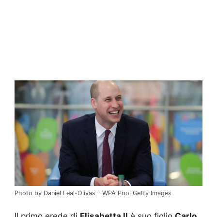
Photo by Daniel Leal-Olivas – WPA Pool Getty Images
Il primo erede di
Elisabetta II
è suo figlio
Carlo
,