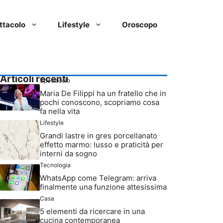
ttacolo
Lifestyle
Oroscopo
Articoli recenti
Spettacolo
Maria De Filippi ha un fratello che in
pochi conoscono, scopriamo cosa
fa nella vita
Lifestyle
Grandi lastre in gres porcellanato
effetto marmo: lusso e praticità per
interni da sogno
Tecnologia
WhatsApp come Telegram: arriva
finalmente una funzione attesissima
Casa
5 elementi da ricercare in una
cucina contemporanea