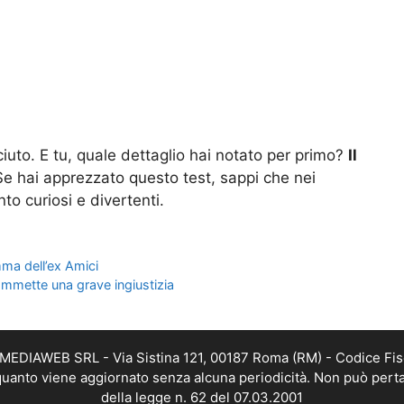
aciuto. E tu, quale dettaglio hai notato per primo?
Il
e hai apprezzato questo test, sappi che nei
nto curiosi e divertenti.
mma dell’ex Amici
commette una grave ingiustizia
TMEDIAWEB SRL - Via Sistina 121, 00187 Roma (RM) - Codice Fis
n quanto viene aggiornato senza alcuna periodicità. Non può perta
della legge n. 62 del 07.03.2001