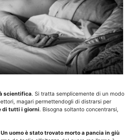
à scientifica
. Si tratta semplicemente di un modo
i lettori, magari permettendogli di distrarsi per
i tutti i giorni
. Bisogna soltanto concentrarsi,
.
Un uomo è stato trovato morto a pancia in giù