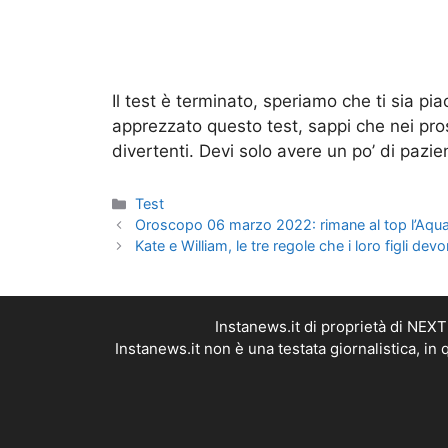
Il test è terminato, speriamo che ti sia pia
apprezzato questo test, sappi che nei pross
divertenti. Devi solo avere un po’ di pazie
Categorie
Test
Oroscopo 06 marzo 2022: rimane al top l’Aquari
Kate e William, le tre regole che i loro figli d
Instanews.it di proprietà di NEX
Instanews.it non è una testata giornalistica, i