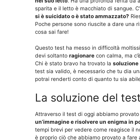
nel suo letto
. Ha una profonda ferita da a
sparita e il letto è macchiato di sangue. C’
si è suicidato o è stato ammazzato?
Ries
Poche persone sono riuscite a dare una ri
cosa sai fare!
Questo test ha messo in difficoltà moltiss
devi soltanto
ragionare
con calma, ma c’è
Chi è stato bravo ha trovato la
soluzione
test sia valido, è necessario che tu dia u
potrai renderti conto di quanto tu sia abile
La soluzione del tes
Attraverso il test di oggi abbiamo provato 
un’immagine e risolvere un enigma in p
tempi brevi per vedere come reagisce il 
è proprio ciò che abbiamo provato a fare 