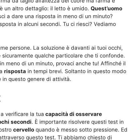
rma da taglio all’altezza del cuore ma l’arma è
è un altro dettaglio: il letto è umido.
Quest’uomo
ci a dare una risposta in meno di un minuto?
sposta in alcuni secondi. Tu ci riesci? Vediamo
ime persone. La soluzione è davanti ai tuoi occhi,
 sicuramente qualche particolare che ti confonde.
in meno di un minuto, provaci anche tu! Affinché il
na
risposta
in tempi brevi. Soltanto in questo modo
 in questo genere di attività.
t
a verificare la tua
capacità di osservare
ochi secondi
. È importante risolvere questi test in
nostro
cervello
quando è messo sotto pressione. Ed
attraverso questo test. Ti abbiamo chiesto di