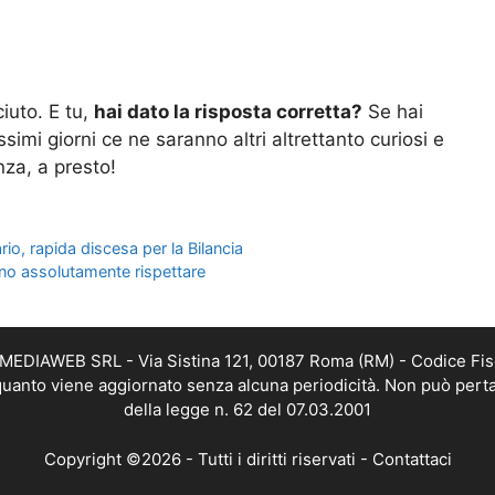
ciuto. E tu,
hai dato la risposta corretta?
Se hai
imi giorni ce ne saranno altri altrettanto curiosi e
nza, a presto!
o, rapida discesa per la Bilancia
evono assolutamente rispettare
TMEDIAWEB SRL - Via Sistina 121, 00187 Roma (RM) - Codice Fis
n quanto viene aggiornato senza alcuna periodicità. Non può perta
della legge n. 62 del 07.03.2001
Copyright ©2026 - Tutti i diritti riservati -
Contattaci