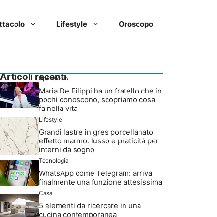
ttacolo
Lifestyle
Oroscopo
Articoli recenti
Spettacolo
Maria De Filippi ha un fratello che in
pochi conoscono, scopriamo cosa
fa nella vita
Lifestyle
Grandi lastre in gres porcellanato
effetto marmo: lusso e praticità per
interni da sogno
Tecnologia
WhatsApp come Telegram: arriva
finalmente una funzione attesissima
Casa
5 elementi da ricercare in una
cucina contemporanea