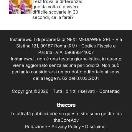
Test trova le differenze:
questa volta è davvero
difficile scovarle in 20
secondi, ce la farai?
Instanews.it di proprietà di NEXTMEDIAWEB SRL - Via
Sistina 121, 00187 Roma (RM) - Codice Fiscale e
Partita I.V.A. 09689341007
Instanews.it non è una testata giornalistica, in quanto
viene aggiornato senza alcuna periodicità. Non può
pertanto considerarsi un prodotto editoriale ai sensi
della legge n. 62 del 07.03.2001
Copyright ©2026 - Tutti i diritti riservati -
Contattaci
Le attività pubblicitarie su questo sito sono gestite da
theCoreAdv
Redazione
-
Privacy Policy
-
Disclaimer