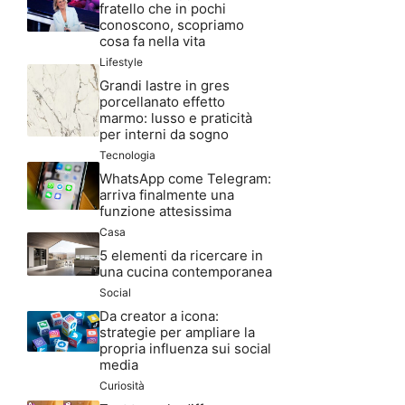
fratello che in pochi
conoscono, scopriamo
cosa fa nella vita
Lifestyle
Grandi lastre in gres
porcellanato effetto
marmo: lusso e praticità
per interni da sogno
Tecnologia
WhatsApp come Telegram:
arriva finalmente una
funzione attesissima
Casa
5 elementi da ricercare in
una cucina contemporanea
Social
Da creator a icona:
strategie per ampliare la
propria influenza sui social
media
Curiosità