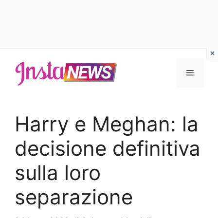
Vai
al
Menu
contenuto
Harry e Meghan: la
decisione definitiva
sulla loro
separazione