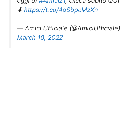
oggi di
#Amici21
, clicca subito QUI
⬇
https://t.co/4aSbpcMzXn
— Amici Ufficiale (@AmiciUfficiale)
March 10, 2022