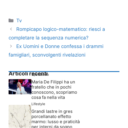
Categorie
Tv
Rompicapo logico-matematico: riesci a
completare la sequenza numerica?
Ex Uomini e Donne confessa i drammi
famigliari, sconvolgenti rivelazioni
Articoli recenti
Spettacolo
Maria De Filippi ha un
fratello che in pochi
conoscono, scopriamo
cosa fa nella vita
Lifestyle
Grandi lastre in gres
porcellanato effetto
marmo: lusso e praticità
per interni da sogno