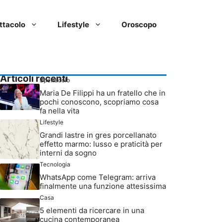
ttacolo
Lifestyle
Oroscopo
Articoli recenti
Spettacolo
Maria De Filippi ha un fratello che in
pochi conoscono, scopriamo cosa
fa nella vita
Lifestyle
Grandi lastre in gres porcellanato
effetto marmo: lusso e praticità per
interni da sogno
Tecnologia
WhatsApp come Telegram: arriva
finalmente una funzione attesissima
Casa
5 elementi da ricercare in una
cucina contemporanea