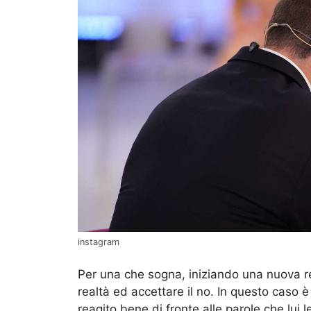
instagram
Per una che sogna, iniziando una nuova rel
realtà ed accettare il no. In questo caso 
reagito bene di fronte alle parole che lui le