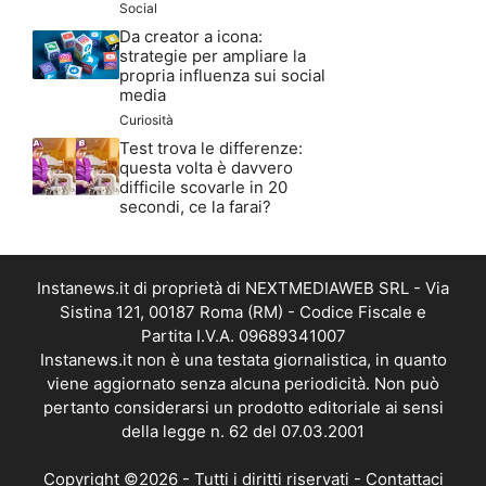
Social
Da creator a icona:
strategie per ampliare la
propria influenza sui social
media
Curiosità
Test trova le differenze:
questa volta è davvero
difficile scovarle in 20
secondi, ce la farai?
Instanews.it di proprietà di NEXTMEDIAWEB SRL - Via
Sistina 121, 00187 Roma (RM) - Codice Fiscale e
Partita I.V.A. 09689341007
Instanews.it non è una testata giornalistica, in quanto
viene aggiornato senza alcuna periodicità. Non può
pertanto considerarsi un prodotto editoriale ai sensi
della legge n. 62 del 07.03.2001
Copyright ©2026 - Tutti i diritti riservati -
Contattaci