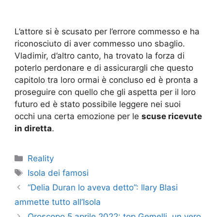
L’attore si è scusato per l’errore commesso e ha
riconosciuto di aver commesso uno sbaglio.
Vladimir, d’altro canto, ha trovato la forza di
poterlo perdonare e di assicurargli che questo
capitolo tra loro ormai è concluso ed è pronta a
proseguire con quello che gli aspetta per il loro
futuro ed è stato possibile leggere nei suoi
occhi una certa emozione per le
scuse ricevute
in diretta
.
Categorie
Reality
Tag
Isola dei famosi
“Delia Duran lo aveva detto”: Ilary Blasi
ammette tutto all’Isola
Oroscopo 5 aprile 2022: top Gemelli, un vero