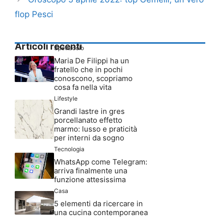
flop Pesci
Articoli recenti
Spettacolo
Maria De Filippi ha un
fratello che in pochi
conoscono, scopriamo
cosa fa nella vita
Lifestyle
Grandi lastre in gres
porcellanato effetto
marmo: lusso e praticità
per interni da sogno
Tecnologia
WhatsApp come Telegram:
arriva finalmente una
funzione attesissima
Casa
5 elementi da ricercare in
una cucina contemporanea