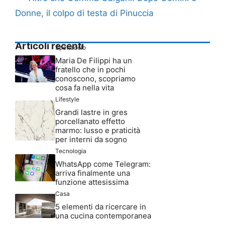
Donne, il colpo di testa di Pinuccia
Articoli recenti
Spettacolo
Maria De Filippi ha un
fratello che in pochi
conoscono, scopriamo
cosa fa nella vita
Lifestyle
Grandi lastre in gres
porcellanato effetto
marmo: lusso e praticità
per interni da sogno
Tecnologia
WhatsApp come Telegram:
arriva finalmente una
funzione attesissima
Casa
5 elementi da ricercare in
una cucina contemporanea