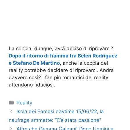
La coppia, dunque, avrà deciso di riprovarci?
Dopo il ritorno di fiamma tra Belen Rodriguez
e Stefano De Martino
, anche la coppia del
reality potrebbe decidere di riprovarci. Andrà
davvero così? I fan più romantici del reality
attendono fiduciosi.
Categorie
Reality
Isola dei Famosi daytime 15/06/22, la
naufraga ammette: “C’è stata passione”
Altro che Gemma Galgani! Dopo Uomini e