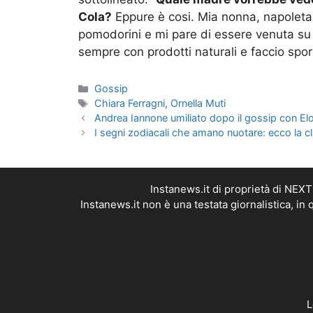
Cola?
Eppure è cosi. Mia nonna, napoleta
pomodorini e mi pare di essere venuta su
sempre con prodotti naturali e faccio spor
Categorie
Gossip
Tag
Chiara Ferragni
,
Ornella Muti
Andrea Iannone umiliato dopo il gossip con El
I segni zodiacali che amano nuotare: ecco la cl
Instanews.it di proprietà di NEX
Instanews.it non è una testata giornalistica, i
L