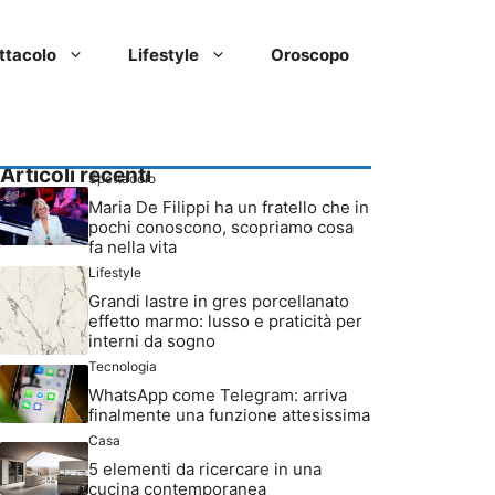
ttacolo
Lifestyle
Oroscopo
Articoli recenti
Spettacolo
Maria De Filippi ha un fratello che in
pochi conoscono, scopriamo cosa
fa nella vita
Lifestyle
Grandi lastre in gres porcellanato
effetto marmo: lusso e praticità per
interni da sogno
Tecnologia
WhatsApp come Telegram: arriva
finalmente una funzione attesissima
Casa
5 elementi da ricercare in una
cucina contemporanea