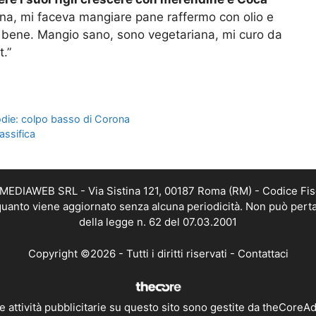
na, mi faceva mangiare pane raffermo con olio e
 bene. Mangio sano, sono vegetariana, mi curo da
t.”
odie: colpo basso di Corona
assifica
TMEDIAWEB SRL - Via Sistina 121, 00187 Roma (RM) - Codice Fis
n quanto viene aggiornato senza alcuna periodicità. Non può perta
della legge n. 62 del 07.03.2001
Copyright ©2026 - Tutti i diritti riservati -
Contattaci
e attività pubblicitarie su questo sito sono gestite da theCoreA