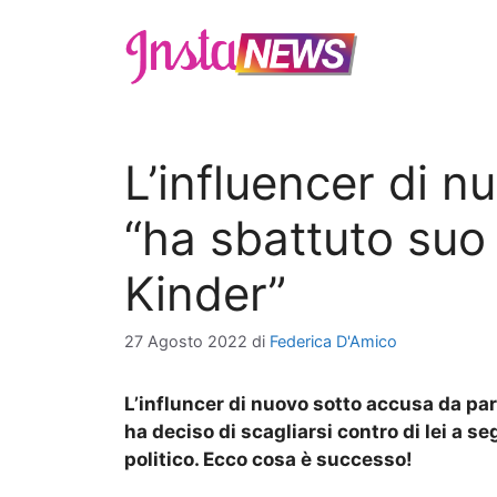
Vai
al
contenuto
L’influencer di n
“ha sbattuto suo f
Kinder”
27 Agosto 2022
di
Federica D'Amico
L’influncer di nuovo sotto accusa da part
ha deciso di scagliarsi contro di lei a s
politico. Ecco cosa è successo!