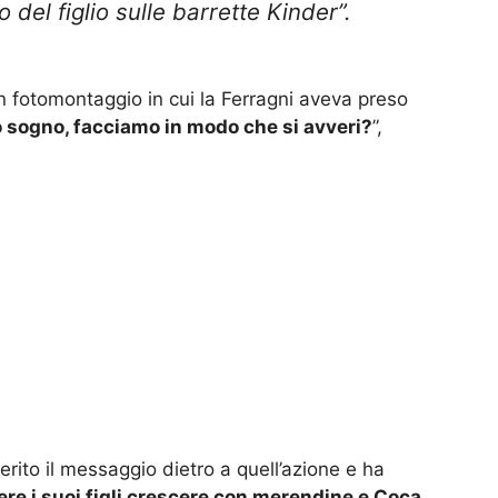
 del figlio sulle barrette Kinder”.
 un fotomontaggio in cui la Ferragni aveva preso
o sogno, facciamo in modo che si avveri?
”,
ito il messaggio dietro a quell’azione e ha
e i suoi figli crescere con merendine e Coca