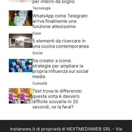
per interni da sogno
Tecnologia
WhatsApp come Telegram:
arriva finalmente una
funzione attesissima
Casa
5 elementi da ricercare in
una cucina contemporanea
Social
Da creator a icona:
strategie per ampliare la
propria influenza sui social
media
Curiosità
Test trova le differenze:
questa volta è davvero
difficile scovarle in 20
secondi, ce la farai?
Instanews.it di proprietà di NEXTMEDIAWEB SRL - Via