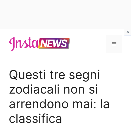
Vai
al
Menu
contenuto
Questi tre segni
zodiacali non si
arrendono mai: la
classifica