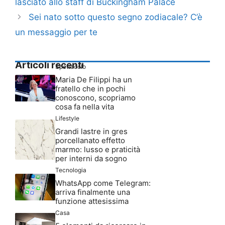
lasciato allo staff di Buckingham Palace
Sei nato sotto questo segno zodiacale? C’è
un messaggio per te
Articoli recenti
Spettacolo
Maria De Filippi ha un
fratello che in pochi
conoscono, scopriamo
cosa fa nella vita
Lifestyle
Grandi lastre in gres
porcellanato effetto
marmo: lusso e praticità
per interni da sogno
Tecnologia
WhatsApp come Telegram:
arriva finalmente una
funzione attesissima
Casa