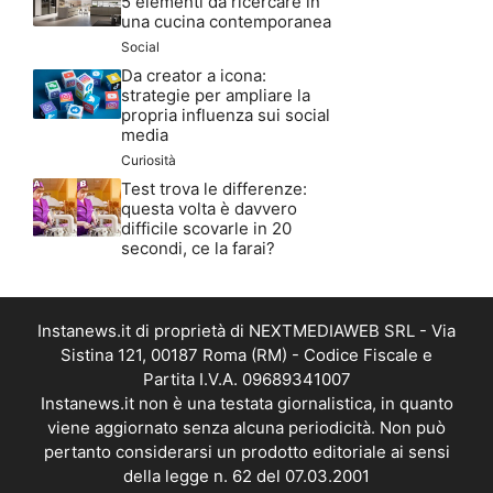
5 elementi da ricercare in
una cucina contemporanea
Social
Da creator a icona:
strategie per ampliare la
propria influenza sui social
media
Curiosità
Test trova le differenze:
questa volta è davvero
difficile scovarle in 20
secondi, ce la farai?
Instanews.it di proprietà di NEXTMEDIAWEB SRL - Via
Sistina 121, 00187 Roma (RM) - Codice Fiscale e
Partita I.V.A. 09689341007
Instanews.it non è una testata giornalistica, in quanto
viene aggiornato senza alcuna periodicità. Non può
pertanto considerarsi un prodotto editoriale ai sensi
della legge n. 62 del 07.03.2001