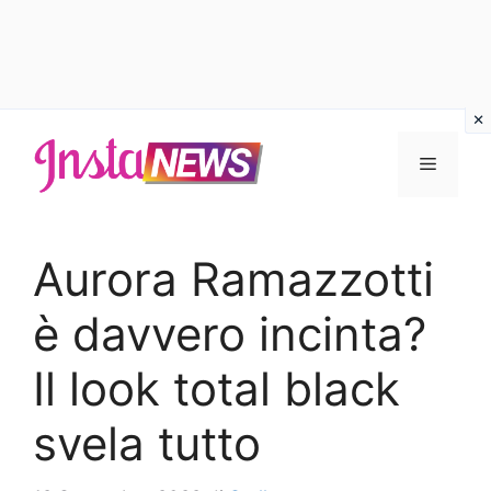
Vai
al
Menu
contenuto
Aurora Ramazzotti
è davvero incinta?
Il look total black
svela tutto