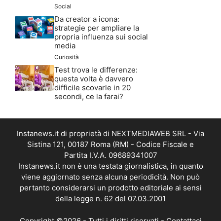
Social
Da creator a icona:
strategie per ampliare la
propria influenza sui social
media
Curiosità
Test trova le differenze:
questa volta è davvero
difficile scovarle in 20
secondi, ce la farai?
Instanews.it di proprietà di NEXTMEDIAWEB SRL - Via
Sistina 121, 00187 Roma (RM) - Codice Fiscale e
Partita I.V.A. 09689341007
Instanews.it non è una testata giornalistica, in quanto
viene aggiornato senza alcuna periodicità. Non può
pertanto considerarsi un prodotto editoriale ai sensi
della legge n. 62 del 07.03.2001
Copyright ©2026 - Tutti i diritti riservati -
Contattaci