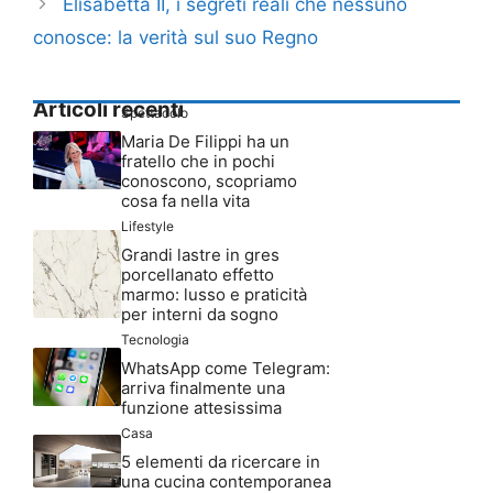
Elisabetta II, i segreti reali che nessuno
conosce: la verità sul suo Regno
Articoli recenti
Spettacolo
Maria De Filippi ha un
fratello che in pochi
conoscono, scopriamo
cosa fa nella vita
Lifestyle
Grandi lastre in gres
porcellanato effetto
marmo: lusso e praticità
per interni da sogno
Tecnologia
WhatsApp come Telegram:
arriva finalmente una
funzione attesissima
Casa
5 elementi da ricercare in
una cucina contemporanea