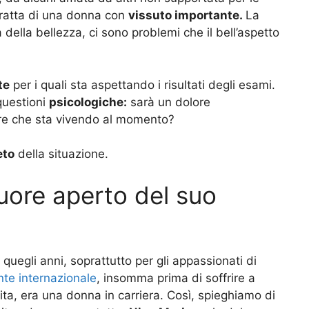
 tratta di una donna con
vissuto importante.
La
là della bellezza, ci sono problemi che il bell’aspetto
te
per i quali sta aspettando i risultati degli esami.
questioni
psicologiche:
sarà un dolore
ore che sta vivendo al momento?
eto
della situazione.
uore aperto del suo
quegli anni, soprattutto per gli appassionati di
nte internazionale
, insomma prima di soffrire a
vita, era una donna in carriera. Così, spieghiamo di