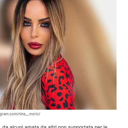
tagram.com/nina__moric/
 da alcuni amata da altri non supportata per le