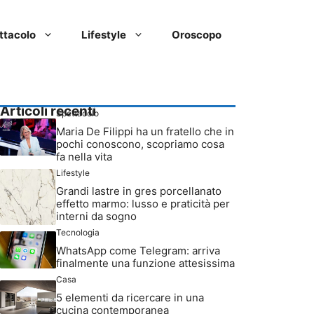
ttacolo
Lifestyle
Oroscopo
Articoli recenti
Spettacolo
Maria De Filippi ha un fratello che in
pochi conoscono, scopriamo cosa
fa nella vita
Lifestyle
Grandi lastre in gres porcellanato
effetto marmo: lusso e praticità per
interni da sogno
Tecnologia
WhatsApp come Telegram: arriva
finalmente una funzione attesissima
Casa
5 elementi da ricercare in una
cucina contemporanea