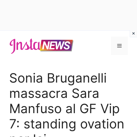
Vai
al
Menu
contenuto
Sonia Bruganelli
massacra Sara
Manfuso al GF Vip
7: standing ovation