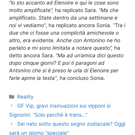
“Io sto accanto ad Elenoire e qui le cose sono
molto amplificate”,
ha replicato Sara.
“Ma che
amplificato. State dentro da una settimane e
noi vi vediamo
“, ha replicato ancora Sonia.
“Tra i
due che ci fosse una complicità amichevole o
altro, era evidente. Anche con Antonino ne ho
parlato e mi sono limitata a notare questo”,
ha
detto ancora Sara. “
Ma ad un’amica dici questo
dopo cinque giorni? E poi ti paragoni ad
Antonino che si è preso le urla di Elenoire per
farle aprire la testa”
, ha concluso Sonia.
Categorie
Reality
GF Vip, gravi insinuazioni sui vipponi si
Signorini: “Solo perché è trans…”
Sei nato sotto questo segno zodiacale? Oggi
sarà un giorno “speciale”