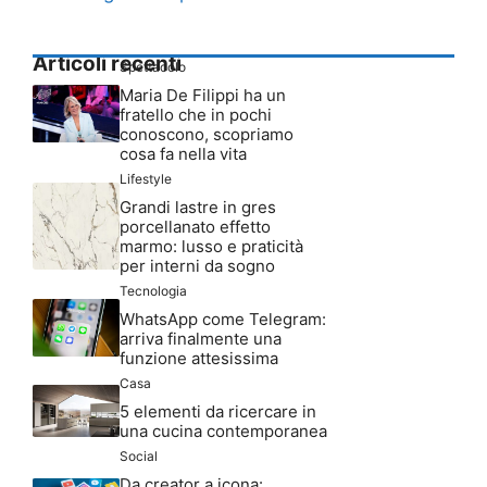
Articoli recenti
Spettacolo
Maria De Filippi ha un
fratello che in pochi
conoscono, scopriamo
cosa fa nella vita
Lifestyle
Grandi lastre in gres
porcellanato effetto
marmo: lusso e praticità
per interni da sogno
Tecnologia
WhatsApp come Telegram:
arriva finalmente una
funzione attesissima
Casa
5 elementi da ricercare in
una cucina contemporanea
Social
Da creator a icona: