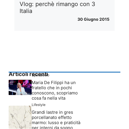
Vlog: perchè rimango con 3
Italia
30 Giugno 2015
Articoli recenti
Spettacolo
Maria De Filippi ha un
fratello che in pochi
conoscono, scopriamo
cosa fa nella vita
Lifestyle
Grandi lastre in gres
porcellanato effetto
marmo: lusso e praticità
per interni da sogno