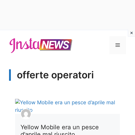
Vai
al
Menu
contenuto
offerte operatori
Yellow Mobile era un pesce
d’aprile mal riuscito