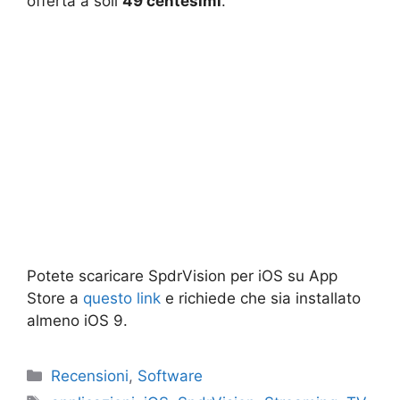
offerta a soli
49 centesimi
.
Potete scaricare SpdrVision per iOS su App
Store a
questo link
e richiede che sia installato
almeno iOS 9.
Categorie
Recensioni
,
Software
Tag