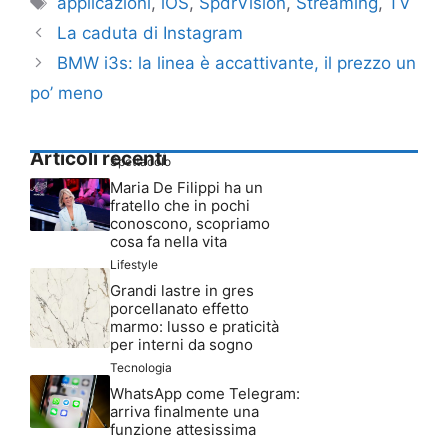
applicazioni
,
iOS
,
SpdrVision
,
Streaming
,
TV
La caduta di Instagram
BMW i3s: la linea è accattivante, il prezzo un
po’ meno
Articoli recenti
Spettacolo
Maria De Filippi ha un
fratello che in pochi
conoscono, scopriamo
cosa fa nella vita
Lifestyle
Grandi lastre in gres
porcellanato effetto
marmo: lusso e praticità
per interni da sogno
Tecnologia
WhatsApp come Telegram:
arriva finalmente una
funzione attesissima