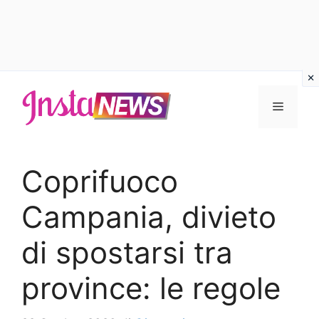
Vai
al
Menu
contenuto
Coprifuoco
Campania, divieto
di spostarsi tra
province: le regole