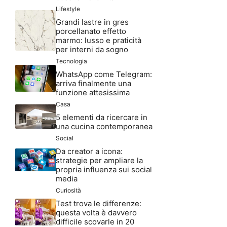
Lifestyle
Grandi lastre in gres
porcellanato effetto
marmo: lusso e praticità
per interni da sogno
Tecnologia
WhatsApp come Telegram:
arriva finalmente una
funzione attesissima
Casa
5 elementi da ricercare in
una cucina contemporanea
Social
Da creator a icona:
strategie per ampliare la
propria influenza sui social
media
Curiosità
Test trova le differenze:
questa volta è davvero
difficile scovarle in 20