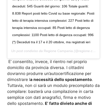
deceduti: 545 Guariti del giorno: 106 Totale guariti:
8.838 Report posti letto Covid su base regionale: Posti
letto di terapia intensiva complessivi: 227 Posti letto di
terapia intensiva occupati: 85 Posti letto di degenza
complessivi: 1100 Posti letto di degenza occupati: 996
(*) Deceduti tra il 17 e il 20 ottobre, ma registrati ieri
Un post condiviso da
Regione Campania
(@regione.campania) in data:
E’ consentito, invece, il rientro nel proprio
domicilio da provincia diversa. I cittadini
dovranno produrre un’autocertificazione per
dimostrare l
a necessità dello spostamento
.
Tuttavia, non ci sarà un modulo precompilato da
compilare: basterà una compilazione in carta
semplice con dati anagrafici, firma e motivo
dello spostamento.
E’ fatto divieto anche di