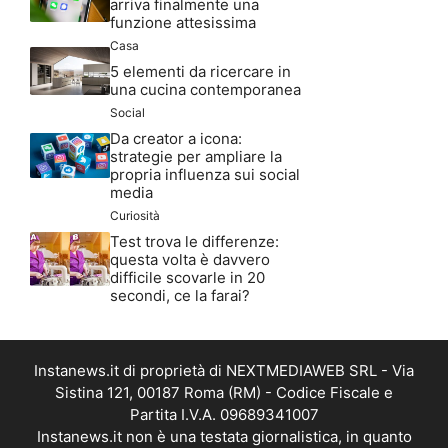
arriva finalmente una
funzione attesissima
Casa
5 elementi da ricercare in
una cucina contemporanea
Social
Da creator a icona:
strategie per ampliare la
propria influenza sui social
media
Curiosità
Test trova le differenze:
questa volta è davvero
difficile scovarle in 20
secondi, ce la farai?
Instanews.it di proprietà di NEXTMEDIAWEB SRL - Via
Sistina 121, 00187 Roma (RM) - Codice Fiscale e
Partita I.V.A. 09689341007
Instanews.it non è una testata giornalistica, in quanto