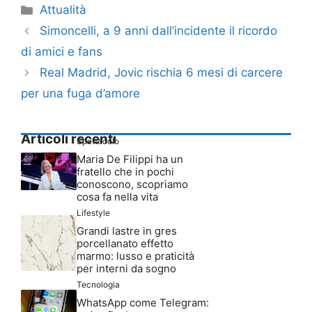
Categorie
Attualità
Simoncelli, a 9 anni dall’incidente il ricordo
di amici e fans
Real Madrid, Jovic rischia 6 mesi di carcere
per una fuga d’amore
Articoli recenti
Spettacolo
Maria De Filippi ha un
fratello che in pochi
conoscono, scopriamo
cosa fa nella vita
Lifestyle
Grandi lastre in gres
porcellanato effetto
marmo: lusso e praticità
per interni da sogno
Tecnologia
WhatsApp come Telegram: