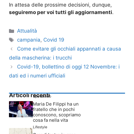
In attesa delle prossime decisioni, dunque,
seguiremo per voi tutti gli aggiornamenti
.
Categorie
Attualità
Tag
campania
,
Covid 19
Come evitare gli occhiali appannati a causa
della mascherina: i trucchi
Covid-19, bollettino di oggi 12 Novembre: i
dati ed i numeri ufficiali
Articoli recenti
Spettacolo
Maria De Filippi ha un
fratello che in pochi
conoscono, scopriamo
cosa fa nella vita
Lifestyle