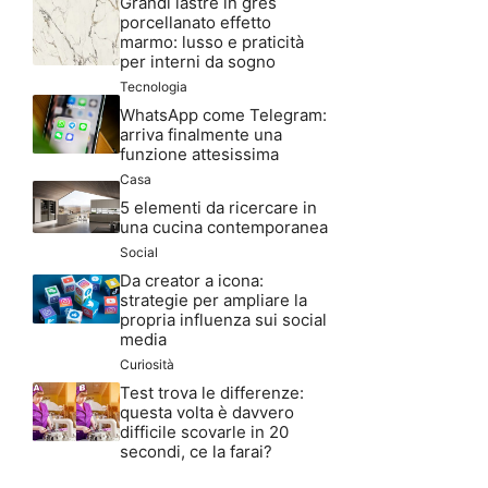
Grandi lastre in gres
porcellanato effetto
marmo: lusso e praticità
per interni da sogno
Tecnologia
WhatsApp come Telegram:
arriva finalmente una
funzione attesissima
Casa
5 elementi da ricercare in
una cucina contemporanea
Social
Da creator a icona:
strategie per ampliare la
propria influenza sui social
media
Curiosità
Test trova le differenze:
questa volta è davvero
difficile scovarle in 20
secondi, ce la farai?