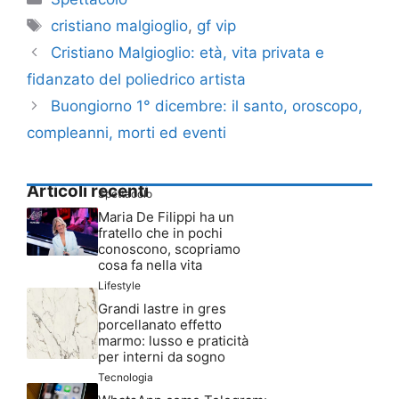
Tag
cristiano malgioglio
,
gf vip
Cristiano Malgioglio: età, vita privata e
fidanzato del poliedrico artista
Buongiorno 1° dicembre: il santo, oroscopo,
compleanni, morti ed eventi
Articoli recenti
Spettacolo
Maria De Filippi ha un
fratello che in pochi
conoscono, scopriamo
cosa fa nella vita
Lifestyle
Grandi lastre in gres
porcellanato effetto
marmo: lusso e praticità
per interni da sogno
Tecnologia