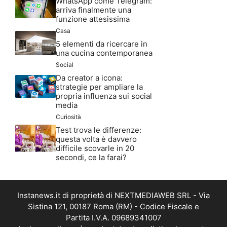
WhatsApp come Telegram:
arriva finalmente una
funzione attesissima
Casa
5 elementi da ricercare in
una cucina contemporanea
Social
Da creator a icona:
strategie per ampliare la
propria influenza sui social
media
Curiosità
Test trova le differenze:
questa volta è davvero
difficile scovarle in 20
secondi, ce la farai?
Instanews.it di proprietà di NEXTMEDIAWEB SRL - Via
Sistina 121, 00187 Roma (RM) - Codice Fiscale e
Partita I.V.A. 09689341007